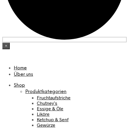
×
Home
Über uns
Shop
Produktkategorien
Fruchtaufstriche
Chutney’s
Essige & Öle
Liköre
Ketchup & Senf
Gewürze