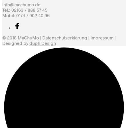
info@machumo.de
Tel.: 02163 / 888 57 45
Mobil: 0174 / 902 40 96
© 2018
MaChuMo
|
Datenschutzerklärung
|
Impressum
|
Designed by
duph Design