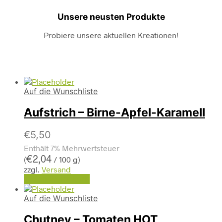
Unsere neusten Produkte
Probiere unsere aktuellen Kreationen!
Auf die Wunschliste
Aufstrich – Birne-Apfel-Karamell
€
5,50
Enthält 7% Mehrwertsteuer
€
2,04
(
/ 100 g)
zzgl.
Versand
In den Warenkorb
Auf die Wunschliste
Chutney – Tomaten HOT