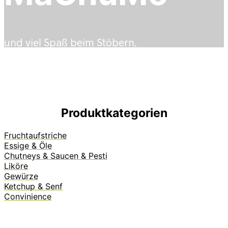
und viel Spaß beim Stöbern.
Produktkategorien
Fruchtaufstriche
Essige & Öle
Chutneys & Saucen & Pesti
Liköre
Gewürze
Ketchup & Senf
Convinience