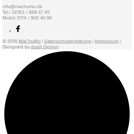
info@machumo.de
Tel.: 02163 / 888 57 45
Mobil: 0174 / 902 40 96
© 2018
MaChuMo
|
Datenschutzerklärung
|
Impressum
|
Designed by
duph Design