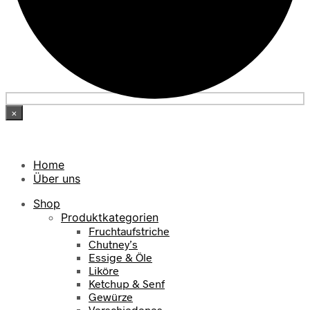
×
Home
Über uns
Shop
Produktkategorien
Fruchtaufstriche
Chutney’s
Essige & Öle
Liköre
Ketchup & Senf
Gewürze
Verschiedenes