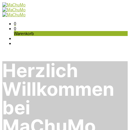
0
0
Warenkorb
Herzlich
Willkommen
bei
MaChuMo