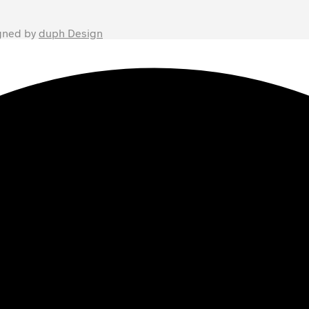
gned by
duph Design