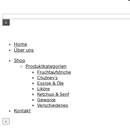
×
Home
Über uns
Shop
Produktkategorien
Fruchtaufstriche
Chutney’s
Essige & Öle
Liköre
Ketchup & Senf
Gewürze
Verschiedenes
Kontakt
×