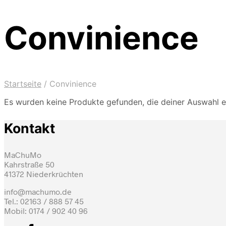
Convinience
Startseite
/
Convinience
Es wurden keine Produkte gefunden, die deiner Auswahl e
Kontakt
MaChuMo
Kahrstraße 50
41372 Niederkrüchten
info@machumo.de
Tel.: 02163 / 888 57 45
Mobil: 0174 / 902 40 96