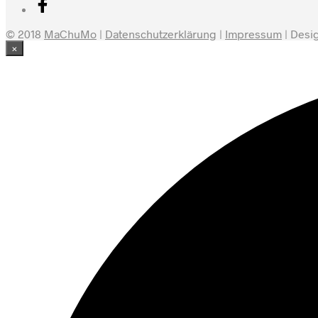
© 2018
MaChuMo
|
Datenschutzerklärung
|
Impressum
| Desi
×