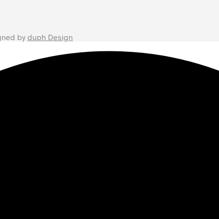
gned by
duph Design