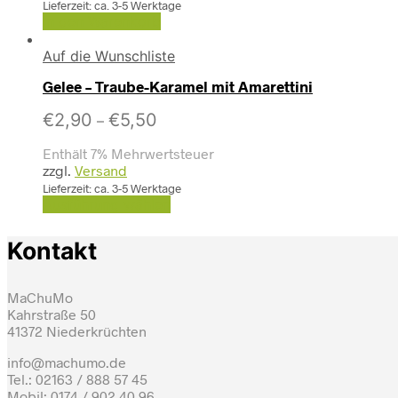
Lieferzeit: ca. 3-5 Werktage
In den Warenkorb
Auf die Wunschliste
Gelee – Traube-Karamel mit Amarettini
€
2,90
€
5,50
–
Enthält 7% Mehrwertsteuer
zzgl.
Versand
Lieferzeit: ca. 3-5 Werktage
Ausführung wählen
Kontakt
MaChuMo
Kahrstraße 50
41372 Niederkrüchten
info@machumo.de
Tel.: 02163 / 888 57 45
Mobil: 0174 / 902 40 96