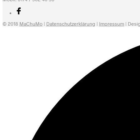
© 2018
MaChuMo
|
Datenschutzerklärung
|
Impressum
| Desi