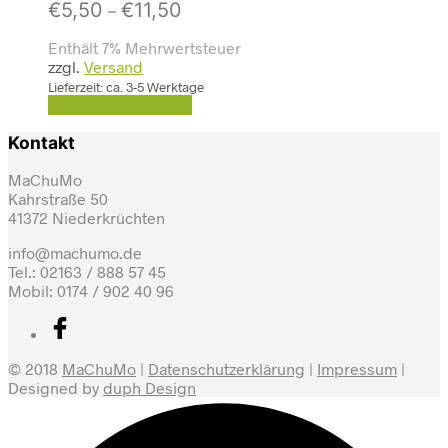
€
5,50
€
11,50
–
Enthält 7% Mehrwertsteuer
zzgl.
Versand
Lieferzeit: ca. 3-5 Werktage
Ausführung wählen
Kontakt
MaChuMo
Kahrstraße 50
41372 Niederkrüchten
info@machumo.de
Tel.: 02163 / 888 57 45
Mobil: 0174 / 902 40 96
© 2018
MaChuMo
|
Datenschutzerklärung
|
Impressum
|
Designed by
duph Design