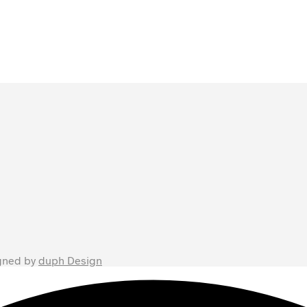
gned by
duph Design