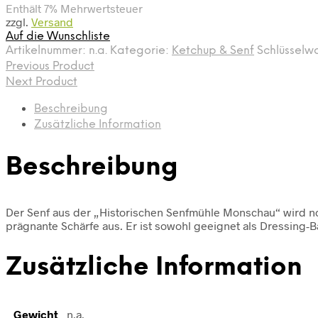
Enthält 7% Mehrwertsteuer
zzgl.
Versand
Auf die Wunschliste
Artikelnummer:
n.a.
Kategorie:
Ketchup & Senf
Schlüsselw
Previous Product
Next Product
Beschreibung
Zusätzliche Information
Beschreibung
Der Senf aus der „Historischen Senfmühle Monschau“ wird noch
prägnante Schärfe aus. Er ist sowohl geeignet als Dressing-B
Zusätzliche Information
Gewicht
n.a.