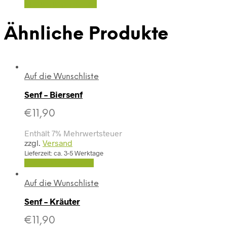
Ausführung wählen
Ähnliche Produkte
Auf die Wunschliste
Senf – Biersenf
€
11,90
Enthält 7% Mehrwertsteuer
zzgl.
Versand
Lieferzeit: ca. 3-5 Werktage
In den Warenkorb
Auf die Wunschliste
Senf – Kräuter
€
11,90