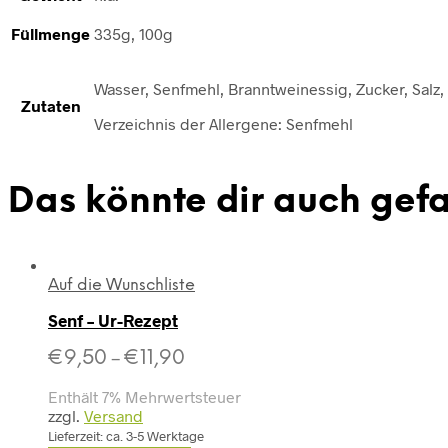
Füllmenge
335g, 100g
Wasser, Senfmehl, Branntweinessig, Zucker, Salz,
Zutaten
Verzeichnis der Allergene: Senfmehl
Das könnte dir auch gef
Auf die Wunschliste
Senf – Ur-Rezept
€
9,50
€
11,90
–
Enthält 7% Mehrwertsteuer
zzgl.
Versand
Lieferzeit: ca. 3-5 Werktage