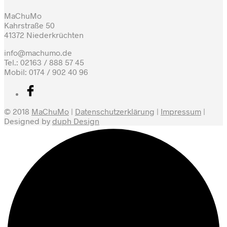
MaChuMo
Kahrstraße 50
41372 Niederkrüchten
info@machumo.de
Tel.: 02163 / 888 57 45
Mobil: 0174 / 902 40 96
© 2018
MaChuMo
|
Datenschutzerklärung
|
Impressum
|
Designed by
duph Design