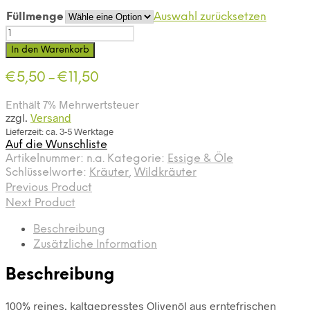
Füllmenge
Auswahl zurücksetzen
Olivenöl
-
In den Warenkorb
Wildkräuter
Menge
€
5,50
€
11,50
–
Enthält 7% Mehrwertsteuer
zzgl.
Versand
Lieferzeit: ca. 3-5 Werktage
Auf die Wunschliste
Artikelnummer:
n.a.
Kategorie:
Essige & Öle
Schlüsselworte:
Kräuter
,
Wildkräuter
Previous Product
Next Product
Beschreibung
Zusätzliche Information
Beschreibung
100% reines, kaltgepresstes Olivenöl aus erntefrischen