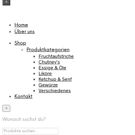
×
Home
Über uns
Shop
Produktkategorien
Fruchtaufstriche
Chutney’s
Essige & Öle
Liköre
Ketchup & Senf
Gewürze
Verschiedenes
Kontakt
×
Wonach suchst du?