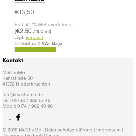
€
13,50
Enthält 7% Mehrwertsteuer
€
2,50
(
/ 100 ml)
zzgl.
Versand
Lieferzeit: ca. 3-5 Werktage
In den Warenkorb
Kontakt
MaChuMo
Kahrstraße 50
41372 Niederkrüchten
info@machumo.de
Tel.: 02163 / 888 57 45
Mobil: 0174 / 902 40 96
© 2018
MaChuMo
|
Datenschutzerklärung
|
Impressum
|
Designed by
duph Design